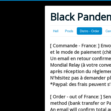
Black Pandem
Hell
Prods
Distro - Order
Ce
[ Commande - France: ]
Envo
et le mode de paiement (chè
Un email en retour confirme
Mondial Relay (à votre conv
après réception du règlemen
N'hésitez pas à demander pl
*Paypal: des frais peuvent s
[ Order - out of France: ]
Sen
method (bank transfer or Pa
An email will confirm total 