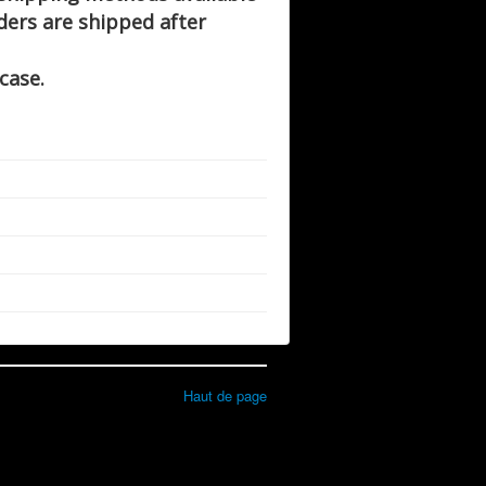
ders are shipped after
case.
Haut de page