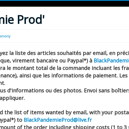
ie Prod'
remony
yez la liste des articles souhaités par email, en pré
que, virement bancaire ou Paypal*) à
BlackPandemi
ra le montant total de la commande incluant les fra
enance),
ainsi que les informations de paiement.
Les
t.
us d'informations ou des photos. Envoi sans boîtier
'appliquer.
d the list of items wanted by email, with your pos
ypal*) to
BlackPandemieProd@live.fr
amount of the order including shipping costs (1 to 